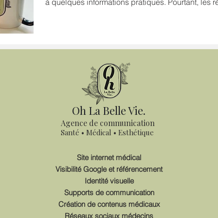
à quelques informations pratiques. Pourtant, les 
années et un site internet est aujourd'hui parfait
Oh La Belle Vie.
Agence de communication
Santé • Médical • Esthétique
Site internet médical
Visibilité Google et référencement
Identité visuelle
Supports de communication
Création de contenus médicaux
Réseaux sociaux médecins