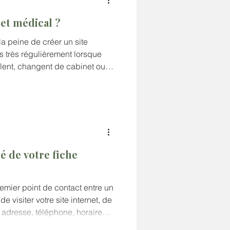
net médical ?
la peine de créer un site
s très régulièrement lorsque
lent, changent de cabinet ou
Après tout, Doctolib permet
r son activité et constitue
lors, un site internet est-il
té de votre fiche
remier point de contact entre un
 visiter votre site internet, de
 adresse, téléphone, horaires,