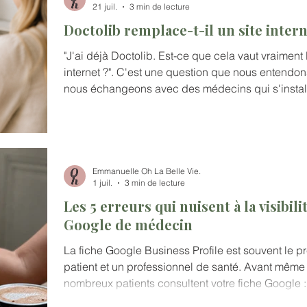
21 juil.
3 min de lecture
Doctolib remplace-t-il un site inter
"J'ai déjà Doctolib. Est-ce que cela vaut vraiment 
internet ?". C'est une question que nous entendon
nous échangeons avec des médecins qui s'instal
souhaitent simplement développer leur visibilité. 
déjà de prendre rendez-vous en ligne, de présente
aujourd'hui un réflexe pour de nombreux patients. A
encore utile ?
Emmanuelle Oh La Belle Vie.
1 juil.
3 min de lecture
Les 5 erreurs qui nuisent à la visibili
Google de médecin
La fiche Google Business Profile est souvent le p
patient et un professionnel de santé. Avant même de
nombreux patients consultent votre fiche Google :
photos, avis ou itinéraire.