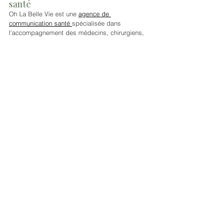
santé
Oh La Belle Vie est une 
agence de 
communication santé 
spécialisée dans 
l'accompagnement des médecins, chirurgiens, 
dentistes, cliniques et professionnels de santé.
Nous concevons des 
sites internet médicaux
, 
identités visuelles médicales
, 
contenus photo 
et vidéo santé
, 
supports de communication 
cabinet
, 
stratégies de visibilité Google et 
référencement SEO 
adaptés au secteur médical.
Vous réfléchissez à 
la création ou à la refonte 
d'un site internet médical,
 à l'amélioration de 
votre 
visibilité sur Google
 ou à un projet de 
communication pour votre groupe ou votre 
cabinet ?
Découvrez notre agence Oh La Belle Vie.
Contactez-nous