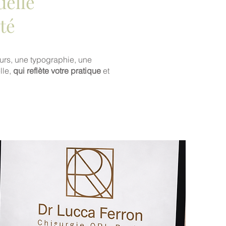
uelle
té
urs, une typographie, une
lle,
qui reflète votre pratique
et