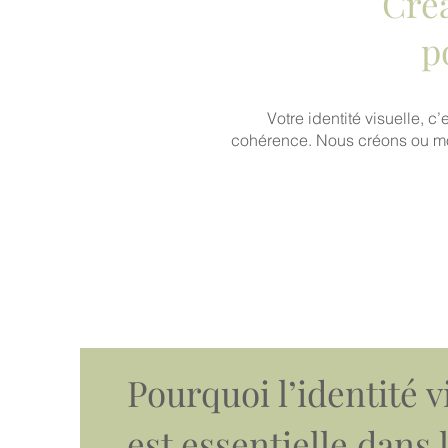
Créa
p
Votre identité visuelle, c’
cohérence.
Nous créons ou mo
Pourquoi l’identité v
est essentielle dans 