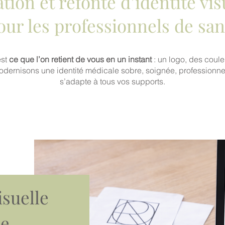
tion et refonte d’identité vis
our les professionnels de san
est
ce que l’on retient de vous en un instant
: un logo, des coule
dernisons une identité médicale sobre, soignée, professionne
s’adapte à tous vos supports.
isuelle
le