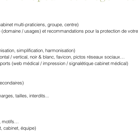
abinet multi-praticiens, groupe, centre)
ique (domaine / usages) et recommandations pour la protection de vot
sation, simplification, harmonisation)
ntal / vertical, noir & blanc, favicon, pictos réseaux sociaux…
orts (web médical / impression / signalétique cabinet médical)
secondaires)
ges, tailles, interdits...
, motifs…
, cabinet, équipe)