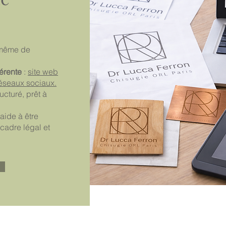
 même de
érente
:
site web
éseaux sociaux.
ructuré, prêt à
aide à être
 cadre légal et