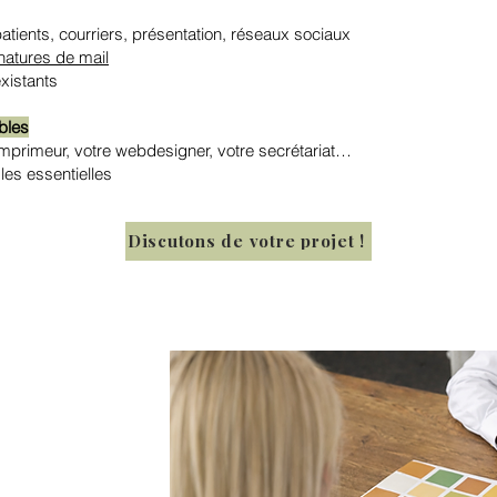
tients, courriers, présentation, réseaux sociaux
gnatures de mail
xistants
ables
 imprimeur, votre webdesigner, votre secrétariat…
gles essentielles
Discutons de votre projet !