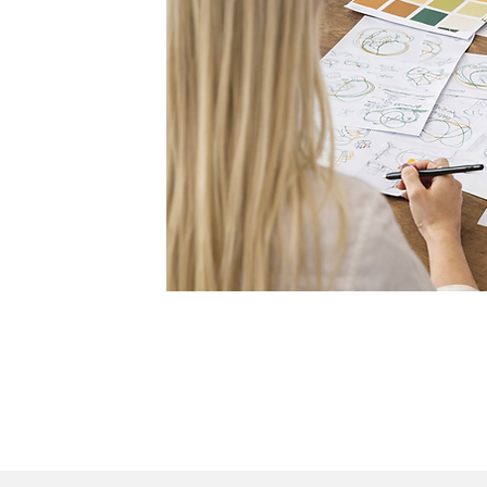
confier
cal ?
es du domaine de
 cadre légal
ssionnelle
, au plus proche
leurs
site internet,
out est aligné
Découvrez tous nos services