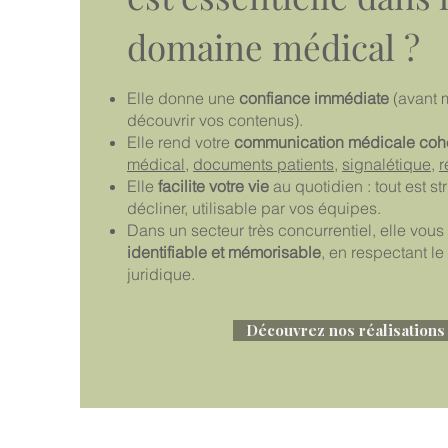
domaine médical ?
Elle donne une
confiance immédiate
(avant
découvrir vos contenus).
Elle rend votre
communication médicale coh
médical
,
documents patients
,
signalétique
,
r
Elle
facilite votre vie
au quotidien : tout est st
décliner, utilisable par vos équipes.
Dans un secteur très concurrentiel, elle vous 
identifiable et mémorisable
, en respectant le
juridique.
Découvrez nos réalisations